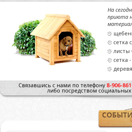
На сегод
приюта н
материал
щебен
сетка 
листы 
сетка 
деревя
Связавшись с нами по телефону
8-906-861
либо посредством социальных 