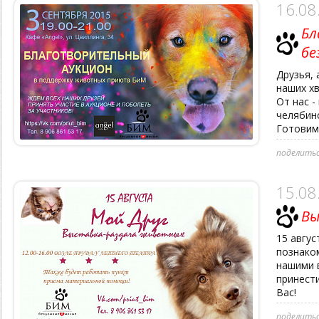
16.08
Бл
бе
Друзья, 
наших хв
От нас -
челябинс
Готовимс
поделитьс
15.08
Вы
15 авгус
познако
нашими 
принести
Вас!
поделитьс