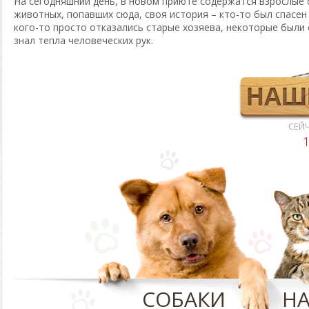
На сегодняшний день, в новом приюте содержатся взрослые 
животных, попавших сюда, своя история – кто-то был спасен
кого-то просто отказались старые хозяева, некоторые были 
знал тепла человеческих рук.
СЕЙ
СОБАКИ
Н