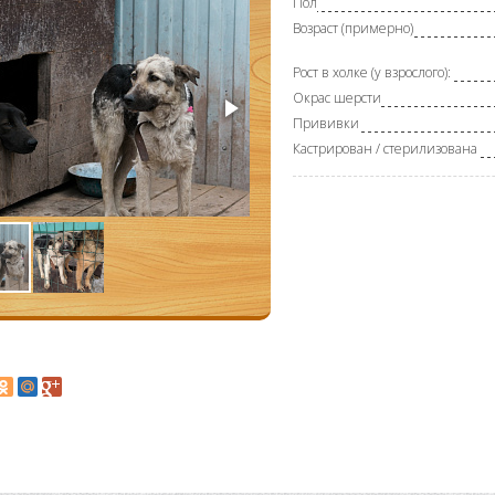
Пол
Возраст (примерно)
Рост в холке (у взрослого):
Окрас шерсти
Прививки
Кастрирован / стерилизована